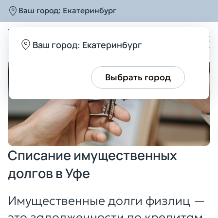
Ваш город:
Екатеринбург
Главная
Услуги
Списание долгов
Списание
Ваш город: Екатеринбург
Все верно
Выбрать город
Списание имущественных
долгов в Уфе
Имущественные долги физлиц —
это задолженности по кредитам,