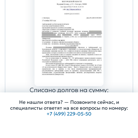
Списано долгов на сумму:
360 000 ₽
Не нашли ответа? — Позвоните сейчас, и
специалисты ответят на все вопросы по номеру:
+7 (499) 229-05-50
Получить консультацию
Я благодарен судьбе за то, что в
трудный час нашёл юристов